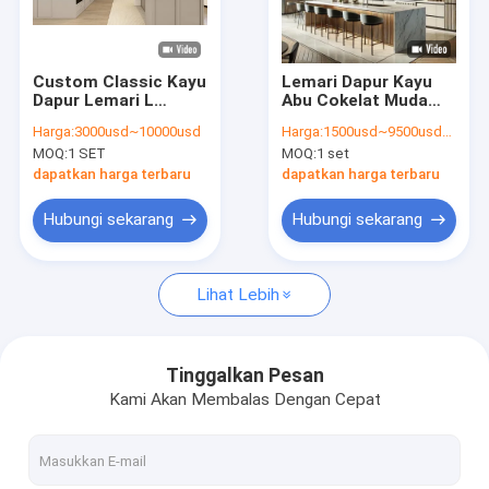
Tur Pabrik
Kontrol Kualitas
Custom Classic Kayu
Lemari Dapur Kayu
Dapur Lemari L
Abu Cokelat Muda
Hubungi Kami
Bentuk Dapur
Solid dengan Desain
Harga:
3000usd~10000usd
Harga:
1500usd~9500usd/customized according to material&dimension
Storage System
Mewah Meja
MOQ:
1 SET
MOQ:
1 set
Pulau Meja
Stainless Steel &
Berita
Wastafel untuk
dapatkan harga terbaru
dapatkan harga terbaru
Dapur Apartemen
Kasus-kasus
Hubungi sekarang
Hubungi sekarang
Minta Kutipan
Lihat Lebih
Lemari Dapur Kayu Klasik
Tinggalkan Pesan
Kami Akan Membalas Dengan Cepat
Lemari Dapur Lak
Kabinet Dapur Melamin