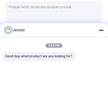
Kabinet Dapur Veneer Kayu
Lemari dapur baja tahan karat
Hotel Mini Dapur
Jesson
Terus
Kabinet Dapur Dewan EB
Lemari dapur PET
6:54 PM
Kategori Kami
Lemari Dapur UV
Good day, what product are you looking for?
Lemari Dapur EGGER
Lemari Pakaian yang Disesuaikan
Ruang tamu yang disesuaikan
Lemari Dapur Kayu
Lemari Dapur Lak
Kabinet Dapur
Kamar Mandi yang Disesuaikan
Klasik
Melamin