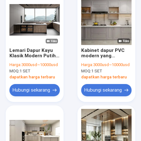
Lemari Dapur Kayu
Kabinet dapur PVC
Klasik Modern Putih
modern yang
Disesuaikan Dengan
disesuaikan
Harga:
3000usd~10000usd
Harga:
3000usd~10000usd
Penitipan Anggur
MOQ:
1 SET
MOQ:
1 SET
Meja Pulau
dapatkan harga terbaru
dapatkan harga terbaru
Hubungi sekarang
Hubungi sekarang
Rumah
Produk
Tentang Kami