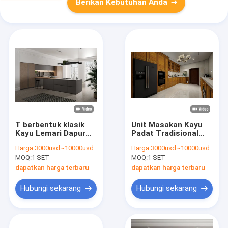
Berikan Kebutuhan Anda
T berbentuk klasik
Unit Masakan Kayu
Kayu Lemari Dapur
Padat Tradisional
Disesuaikan Dapur
Desain Seluruh Dapur
Harga:
3000usd~10000usd
Harga:
3000usd~10000usd
Set Dengan Dining
Disesuaikan
MOQ:
1 SET
MOQ:
1 SET
Bar
dapatkan harga terbaru
dapatkan harga terbaru
Hubungi sekarang
Hubungi sekarang