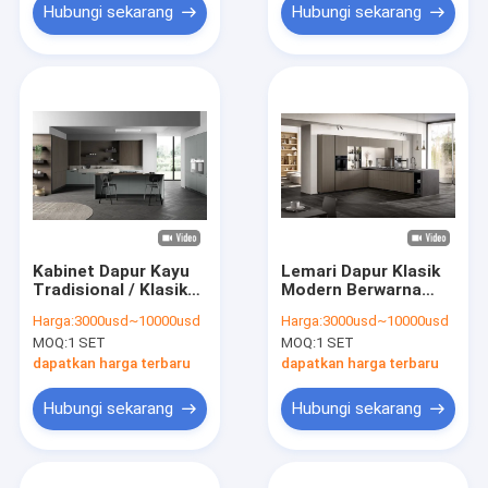
Hubungi sekarang
Hubungi sekarang
Kabinet Dapur Kayu
Lemari Dapur Klasik
Tradisional / Klasik
Modern Berwarna
yang Disesuaikan
Abu-abu Disesuaikan
Harga:
3000usd~10000usd
Harga:
3000usd~10000usd
dengan Meja Makan
Lemari Dapur
MOQ:
1 SET
MOQ:
1 SET
Berbahan Bar
dapatkan harga terbaru
dapatkan harga terbaru
Hubungi sekarang
Hubungi sekarang