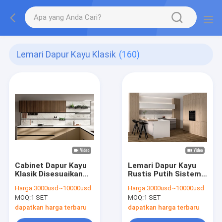
Lemari Dapur Kayu Klasik
(160)
Cabinet Dapur Kayu
Lemari Dapur Kayu
Klasik Disesuaikan
Rustis Putih Sistem
Solusi penyimpanan
Dapur Gandum Kayu
Harga:
3000usd~10000usd
Harga:
3000usd~10000usd
Dengan Cabinet Putih
Disesuaikan
MOQ:
1 SET
MOQ:
1 SET
dapatkan harga terbaru
dapatkan harga terbaru