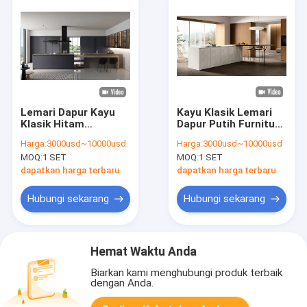
Lemari Dapur Kayu
Kayu Klasik Lemari
Klasik Hitam
Dapur Putih Furnitur
Disesuaikan Dengan
Dapur Disesuaikan
Harga:
3000usd~10000usd
Harga:
3000usd~10000usd
Lemari Tampilan
Dengan Meja Makan
MOQ:
1 SET
MOQ:
1 SET
dapatkan harga terbaru
dapatkan harga terbaru
Hubungi sekarang
Hubungi sekarang
Hemat Waktu Anda
Biarkan kami menghubungi produk terbaik
dengan Anda.