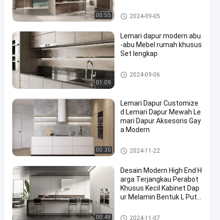
Lemari dapur PET
00:55
2024-09-05
Lemari dapur modern abu
-abu Mebel rumah khusus
Set lengkap
Lemari dapur PET
2024-09-06
01:09
Lemari Dapur Customize
d Lemari Dapur Mewah Le
mari Dapur Aksesoris Gay
a Modern
Lemari dapur PET
00:30
2024-11-22
Desain Modern High End H
arga Terjangkau Perabot
Khusus Kecil Kabinet Dap
ur Melamin Bentuk L Puti
h
Lemari dapur PET
00:48
2024-11-07