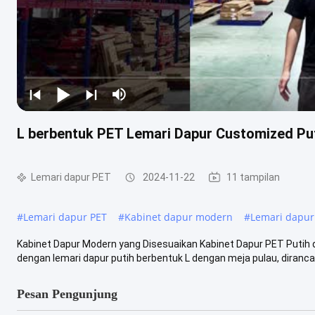
L berbentuk PET Lemari Dapur Customized Pu
Lemari dapur PET
2024-11-22
11 tampilan
#
Lemari dapur PET
#
Kabinet dapur modern
#
Lemari dapur
Kabinet Dapur Modern yang Disesuaikan Kabinet Dapur PET Put
dengan lemari dapur putih berbentuk L dengan meja pulau, diranca
Pesan Pengunjung