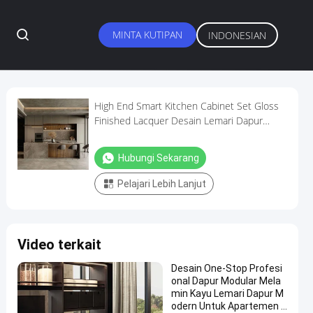
MINTA KUTIPAN
INDONESIAN
High End Smart Kitchen Cabinet Set Gloss
Finished Lacquer Desain Lemari Dapur
untuk Villa
Hubungi Sekarang
Pelajari Lebih Lanjut
Video terkait
Desain One-Stop Profesi
onal Dapur Modular Mela
min Kayu Lemari Dapur M
odern Untuk Apartemen V