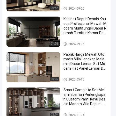
illa
Kabinet Dapur Melamin
00:55
2024-09-26
Kabinet Dapur Desain Khu
sus Profesional Mewah M
odern Multifungsi Dapur R
umah Furnitur Kamar Dap
ur
Kabinet Dapur Melamin
01:09
2024-09-05
Pabrik Harga Mewah Oto
matis Villa Lengkap Mela
min Dapur Lemari Set Mo
dern Flat Panel Lemari Da
pur Custom
Kabinet Dapur Melamin
00:32
2025-05-15
Smart Complete Set Mel
amin Lemari Perlengkapa
n Custom Panti Kayu Des
ain Modern Villa Dapur Le
mari
Kabinet Dapur Melamin
02:04
2024-11-04