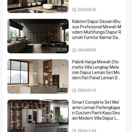
illa
Kabinet Dapur Melamin
00:55
2024-09-26
Kabinet Dapur Desain Khu
sus Profesional Mewah M
odern Multifungsi Dapur R
umah Furnitur Kamar Dap
ur
Kabinet Dapur Melamin
01:09
2024-09-05
Pabrik Harga Mewah Oto
matis Villa Lengkap Mela
min Dapur Lemari Set Mo
dern Flat Panel Lemari Da
pur Custom
Kabinet Dapur Melamin
00:32
2025-05-15
Smart Complete Set Mel
amin Lemari Perlengkapa
n Custom Panti Kayu Des
ain Modern Villa Dapur Le
mari
Kabinet Dapur Melamin
02:04
2024-11-04