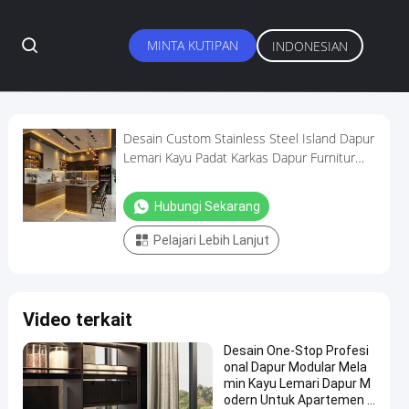
MINTA KUTIPAN
INDONESIAN
Desain Custom Stainless Steel Island Dapur
Lemari Kayu Padat Karkas Dapur Furnitur
Lemari Dengan Lampu LED
Hubungi Sekarang
Pelajari Lebih Lanjut
Video terkait
Desain One-Stop Profesi
onal Dapur Modular Mela
min Kayu Lemari Dapur M
odern Untuk Apartemen V