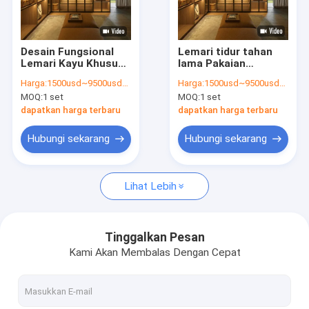
Tur Pabrik
Kontrol Kualitas
Desain Fungsional
Lemari tidur tahan
Lemari Kayu Khusus
lama Pakaian
Hubungi Kami
Lemari Kamar Tidur
Kombinasi Modern
Harga:
1500usd~9500usd/customized according to material&dimension
Harga:
1500usd~9500usd/customized according to material&dimension
Multipurpose
Lemari Organizer
MOQ:
1 set
MOQ:
1 set
Meubel Lemari Kayu
Berita
dapatkan harga terbaru
dapatkan harga terbaru
Kasus-kasus
Hubungi sekarang
Hubungi sekarang
Minta Kutipan
Lihat Lebih
Lemari Dapur Kayu Klasik
Tinggalkan Pesan
Kami Akan Membalas Dengan Cepat
Lemari Dapur Lak
Kabinet Dapur Melamin