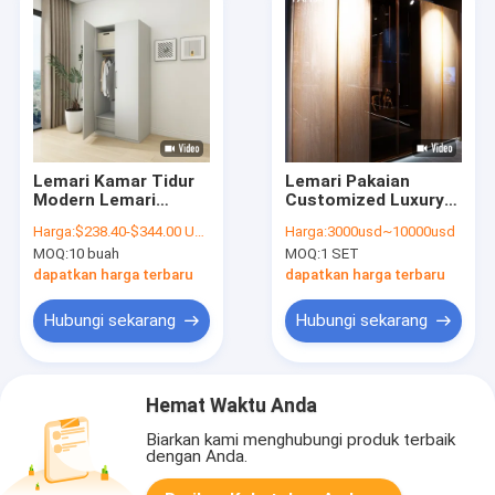
Lemari Kamar Tidur
Lemari Pakaian
Modern Lemari
Customized Luxury
Kamar Tidur
Lemari Pakaian
Harga:
$238.40-$344.00 USD
Harga:
3000usd~10000usd
Minimalis Custom
Kamar Tidur
MOQ:
10 buah
MOQ:
1 SET
Lemari Kamar Tidur
Furnitur Lemari
dapatkan harga terbaru
dapatkan harga terbaru
Hubungi sekarang
Hubungi sekarang
Hemat Waktu Anda
Biarkan kami menghubungi produk terbaik
dengan Anda.