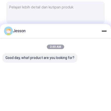
Kabinet Dapur Veneer Kayu
Lemari dapur baja tahan karat
Hotel Mini Dapur
Jesson
Terus
Kabinet Dapur Dewan EB
Lemari dapur PET
3:40 AM
Kategori Kami
Lemari Dapur UV
Good day, what product are you looking for?
Lemari Dapur EGGER
Lemari Pakaian yang Disesuaikan
Ruang tamu yang disesuaikan
Lemari Dapur Kayu
Lemari Dapur Lak
Kabinet Dapur
Kamar Mandi yang Disesuaikan
Klasik
Melamin