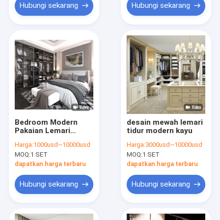
Hubungi sekarang
Hubungi sekarang
Bedroom Modern
desain mewah lemari
Pakaian Lemari
tidur modern kayu
Custom Dengan
Harga:
1000usd~10000usd
Harga:
3000usd~10000usd
Lampu LED Dan Pintu
MOQ:
1 SET
MOQ:
1 SET
Kaca
dapatkan harga terbaru
dapatkan harga terbaru
Hubungi sekarang
Hubungi sekarang