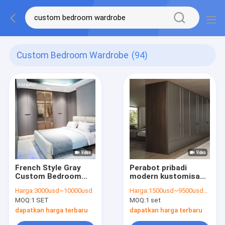
Custom Bedroom Wardrobe
(94)
French Style Gray
Perabot pribadi
Custom Bedroom
modern kustomisasi
Wardrobe Dengan
kamar tidur lemari
Harga:
3000usd~10000usd
Harga:
1500usd~9500usd/customized according to material&dimension
Pintu Kaca
pakaian Walk In
MOQ:
1 SET
MOQ:
1 set
Lemari pakaian
dapatkan harga terbaru
dapatkan harga terbaru