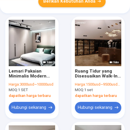
Berikan Kebutuhan Anda
Lemari Pakaian
Ruang Tidur yang
Minimalis Modern
Disesuaikan Walk-In
Customized Lemari
Lemari Pakaian
Harga:
3000usd~10000usd
Harga:
1500usd~9500usd/customized according to material&dimension
Pakaian Kamar Tidur
Portable Lemari
MOQ:
1 SET
MOQ:
1 set
PET
Lemari Kayu Modern
dapatkan harga terbaru
dapatkan harga terbaru
Hubungi sekarang
Hubungi sekarang