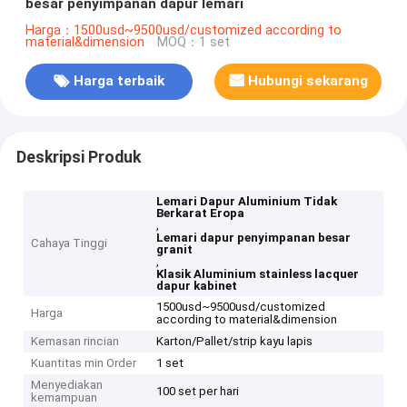
besar penyimpanan dapur lemari
Harga：1500usd~9500usd/customized according to
material&dimension
MOQ：1 set
Harga terbaik
Hubungi sekarang
Deskripsi Produk
Lemari Dapur Aluminium Tidak
Berkarat Eropa
,
Lemari dapur penyimpanan besar
Cahaya Tinggi
granit
,
Klasik Aluminium stainless lacquer
dapur kabinet
1500usd~9500usd/customized
Harga
according to material&dimension
Kemasan rincian
Karton/Pallet/strip kayu lapis
Kuantitas min Order
1 set
Menyediakan
100 set per hari
kemampuan