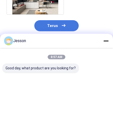
dapur kayu
Terus
Jesson
Rekomendasi Produk
8:57 AM
Good day, what product are you looking for?
Desain Eropa Modern
Lemari Matt
European Fram
Set Dapur Lengkap
Kontemporer Lemari
Design Modula
Kayu Cerdas Matt
Dapur Lacquer
Kitchen Cabin
Lapis Akhir
dengan Set Dapur
High-End Cat 
Termasuk Keran
Island Wood Veener
Glossy dengan