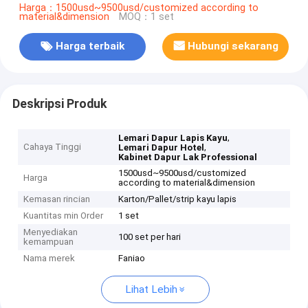
Harga：1500usd~9500usd/customized according to
material&dimension
MOQ：1 set
Harga terbaik
Hubungi sekarang
Deskripsi Produk
,
Lemari Dapur Lapis Kayu
Cahaya Tinggi
,
Lemari Dapur Hotel
Kabinet Dapur Lak Professional
1500usd~9500usd/customized
Harga
according to material&dimension
Kemasan rincian
Karton/Pallet/strip kayu lapis
Kuantitas min Order
1 set
Menyediakan
100 set per hari
kemampuan
Nama merek
Faniao
Lihat Lebih