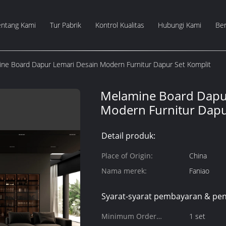
entang Kami
Tur Pabrik
Kontrol Kualitas
Hubungi Kami
Ber
ne Board Dapur Lemari Desain Modern Furnitur Dapur Set Komplit
Melamine Board Dapu
Modern Furnitur Dapu
Detail produk:
Place of Origin:
China
Nama merek:
Faniao
Syarat-syarat pembayaran & pen
Minimum Order
1 set