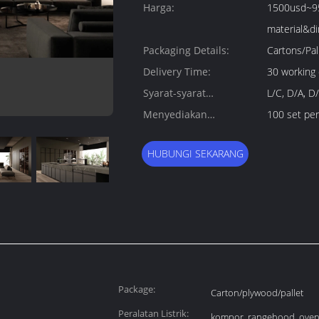
Quantity:
Harga:
1500usd~95
material&d
Packaging Details:
Cartons/Pal
Delivery Time:
30 working
Syarat-syarat
L/C, D/A, D
pembayaran:
Menyediakan
100 set per
kemampuan:
HUBUNGI SEKARANG
Package:
Carton/plywood/pallet
Peralatan Listrik:
kompor, rangehood, oven,