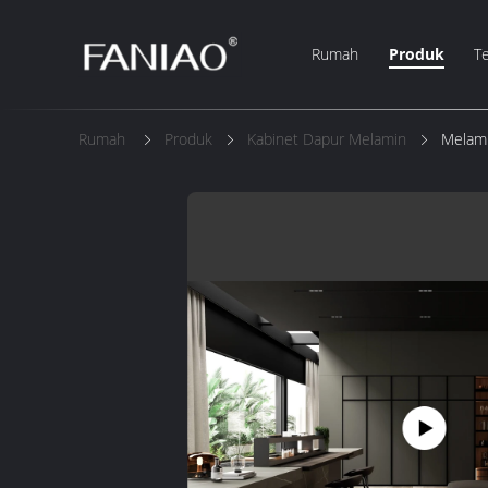
Rumah
Produk
T
Rumah
Produk
Kabinet Dapur Melamin
Melami