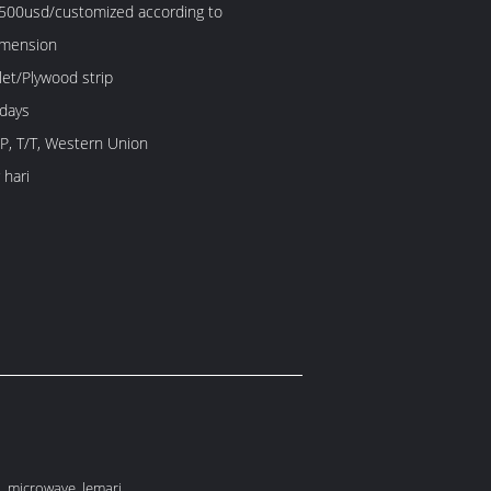
00usd/customized according to
imension
let/Plywood strip
 days
/P, T/T, Western Union
 hari
 microwave, lemari