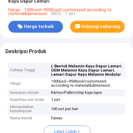
Kayu Dapur Lemari
Harga：1500usd~9500usd/customized according to
material&dimension
MOQ：1 set
Harga terbaik
Hubungi sekarang
Deskripsi Produk
,
L Bentuk Melamin Kayu Dapur Lemari
Cahaya Tinggi
,
OEM Melamin Kayu Dapur Lemari
Lemari Dapur Kayu Melamin Modular
1500usd~9500usd/customized
Harga
according to material&dimension
Kemasan rincian
Karton/Pallet/strip kayu lapis
Kuantitas min Order
1 set
Menyediakan
100 set per hari
kemampuan
Nama merek
Faniao
Lihat Lebih