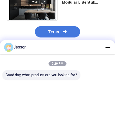
Modular L Bentuk
Melamin Kayu Dapur
Lemari
Terus
Jesson
Rekomendasi Produk
2:29 PM
Good day, what product are you looking for?
Modern Kabinet
Kabinet dapur
Custom Solid
Komplit Dapur Kayu
mewah modern Meja
Kitchen Cabin
Padat Melamin
Melamin Papan
Desain Kayu A