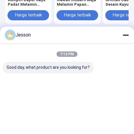
Padat Melamin
Melamin Papan
Desain Kayu A
Papan Karkas
stainless hitam
Mewah denga
Perancis Marmer
Desain modular
Hinges Soft-C
Harga terbaik
Harga terbaik
Harga terb
Laci Keranjang
untuk penggunaan
Quartz Counte
wastafel untuk Villa
apartemen Pemasok
Dapur
langsung
Jesson
Rumah
Desktop Site
Sitemap
Kebijakan Privasi
Kualitas
Lemari Dapur Kayu Klasik
Pabrik cina.Copyright © 2025
7:13 PM
Guangzhou Faniao Cabinet Co.Ltd.. All Rights Reserved.
Good day, what product are you looking for?
Rumah
Produk
Tentang Kami