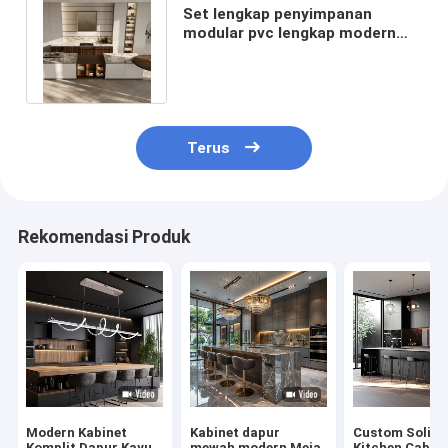
Set lengkap penyimpanan
modular pvc lengkap modern
pulau melamin peralatan dapur
lemari
Terus
Rekomendasi Produk
Modern Kabinet
Kabinet dapur
Custom Solid
Komplit Dapur Kayu
mewah modern Meja
Kitchen Cabin