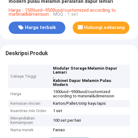
modern pulau melamin peralatan dapur lemari
Harga：1500usd~9500usd/customized according to
material&dimension
MOQ：1 set
Harga terbaik
Hubungi sekarang
Deskripsi Produk
Modular Storage Melamin Dapur
Lemari
Cahaya Tinggi
,
Kabinet Dapur Melamin Pulau
Modern
1500usd~9500usd/customized
Harga
according to material&dimension
Kemasan rincian
Karton/Pallet/strip kayu lapis
Kuantitas min Order
1 set
Menyediakan
100 set per hari
kemampuan
Nama merek
Faniao